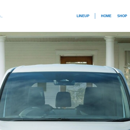
LINEUP
HOME
SHOP
を。