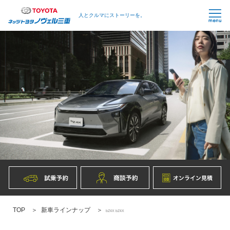
人とクルマにストーリーを。
TOP
新車ラインナップ
bZ4X bZ4X